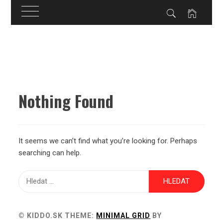
Skip
to
content
Nothing Found
It seems we can’t find what you’re looking for. Perhaps
searching can help.
Vyhledávání
© KIDDO.SK
THEME:
MINIMAL GRID
BY