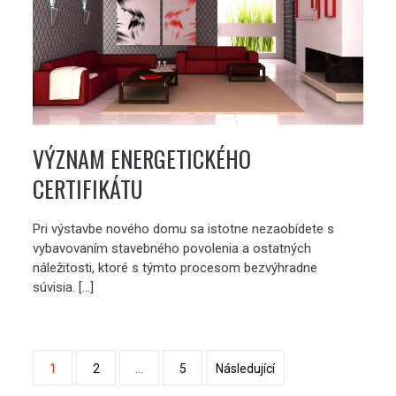
VÝZNAM ENERGETICKÉHO
CERTIFIKÁTU
Pri výstavbe nového domu sa istotne nezaobídete s
vybavovaním stavebného povolenia a ostatných
náležitosti, ktoré s týmto procesom bezvýhradne
súvisia. […]
Stránkování
1
2
…
5
Následující
příspěvků