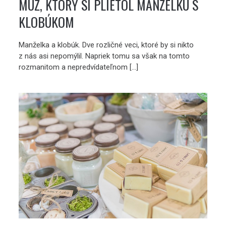
MUŽ, KTORÝ SI PLIETOL MANŽELKU S
KLOBÚKOM
Manželka a klobúk. Dve rozličné veci, ktoré by si nikto
z nás asi nepomýlil. Napriek tomu sa však na tomto
rozmanitom a nepredvídateľnom […]