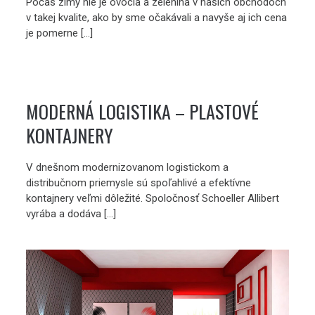
Počas zimy nie je ovocia a zelenina v našich obchodoch
v takej kvalite, ako by sme očakávali a navyše aj ich cena
je pomerne […]
MODERNÁ LOGISTIKA – PLASTOVÉ
KONTAJNERY
V dnešnom modernizovanom logistickom a
distribučnom priemysle sú spoľahlivé a efektívne
kontajnery veľmi dôležité. Spoločnosť Schoeller Allibert
vyrába a dodáva […]