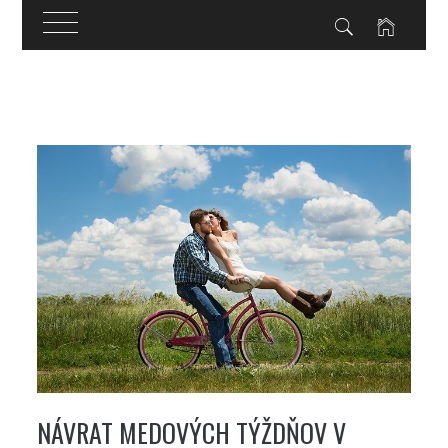
Skip
to
content
NÁVRAT MEDOVÝCH TÝŽDŇOV V