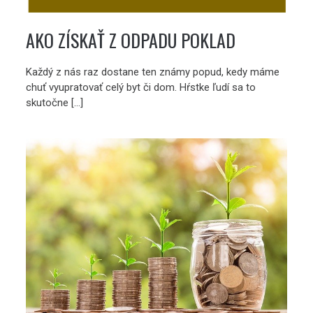
AKO ZÍSKAŤ Z ODPADU POKLAD
Každý z nás raz dostane ten známy popud, kedy máme
chuť vyupratovať celý byt či dom. Hŕstke ľudí sa to
skutočne […]