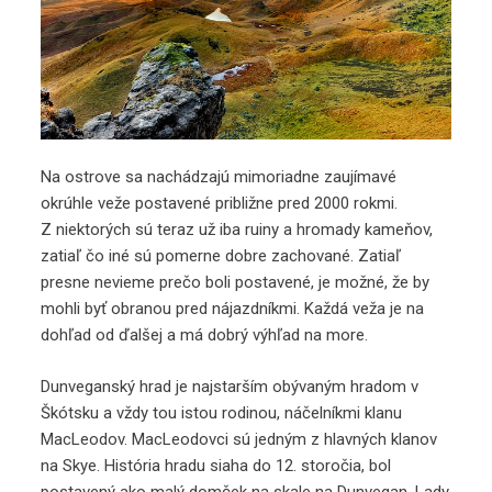
Na ostrove sa nachádzajú mimoriadne zaujímavé
okrúhle veže postavené približne pred 2000 rokmi.
Z niektorých sú teraz už iba ruiny a hromady kameňov,
zatiaľ čo iné sú pomerne dobre zachované. Zatiaľ
presne nevieme prečo boli postavené, je možné, že by
mohli byť obranou pred nájazdníkmi. Každá veža je na
dohľad od ďalšej a má dobrý výhľad na more.
Dunveganský hrad je najstarším obývaným hradom v
Škótsku a vždy tou istou rodinou, náčelníkmi klanu
MacLeodov. MacLeodovci sú jedným z hlavných klanov
na Skye. História hradu siaha do 12. storočia, bol
postavený ako malý domček na skale na Dunvegan. Lady