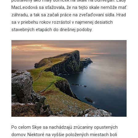
MacLeodová sa sťažovala, že na tejto skale nemôže mať
záhradu, a tak sa začali práce na zveľaďovaní sídla. Hrad
sa v priebehu rokov rozrástol v najmenej desiatich
stavebných etapách do dnešnej podoby.
Po celom Skye sa nachádzajú zrúcaniny opustených
domov. Niektoré na vyššie položených miestach boli