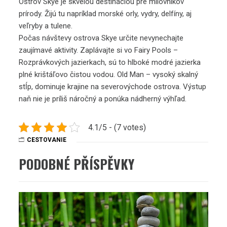
Ostrov Skye je skvelou destináciou pre milovníkov
prírody. Žijú tu napríklad morské orly, vydry, delfíny, aj
veľryby a tulene.
Počas návštevy ostrova Skye určite nevynechajte
zaujímavé aktivity. Zaplávajte si vo Fairy Pools –
Rozprávkových jazierkach, sú to hlboké modré jazierka
plné krištáľovo čistou vodou. Old Man – vysoký skalný
stĺp, dominuje krajine na severovýchode ostrova. Výstup
naň nie je príliš náročný a ponúka nádherný výhľad.
4.1/5 - (7 votes)
CESTOVANIE
PODOBNÉ PŘÍSPĚVKY