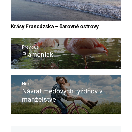
Krásy Francúzska – čarovné ostrovy
Navigace
pro
Previous
Plameniak
Previous
příspěvek
post:
Next
Návrat medových týždňov v
Next
post:
manželstve