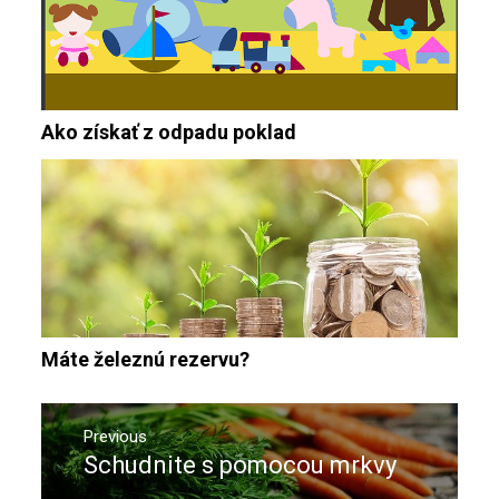
Ako získať z odpadu poklad
Máte železnú rezervu?
Navigace
pro
Previous
Schudnite s pomocou mrkvy
Previous
příspěvek
post: