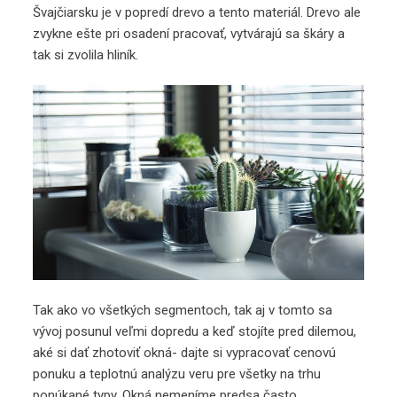
Švajčiarsku je v popredí drevo a tento materiál. Drevo ale
zvykne ešte pri osadení pracovať, vytvárajú sa škáry a
tak si zvolila hliník.
Tak ako vo všetkých segmentoch, tak aj v tomto sa
vývoj posunul veľmi dopredu a keď stojíte pred dilemou,
aké si dať zhotoviť okná- dajte si vypracovať cenovú
ponuku a teplotnú analýzu veru pre všetky na trhu
ponúkané typy. Okná nemeníme predsa často.