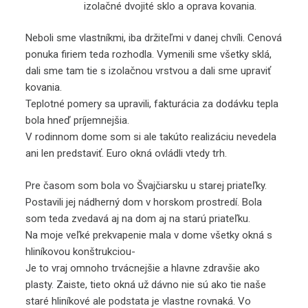
izolačné dvojité sklo a oprava kovania.
Neboli sme vlastníkmi, iba držiteľmi v danej chvíli. Cenová
ponuka firiem teda rozhodla. Vymenili sme všetky sklá,
dali sme tam tie s izolačnou vrstvou a dali sme upraviť
kovania.
Teplotné pomery sa upravili, fakturácia za dodávku tepla
bola hneď príjemnejšia.
V rodinnom dome som si ale takúto realizáciu nevedela
ani len predstaviť. Euro okná ovládli vtedy trh.
Pre časom som bola vo Švajčiarsku u starej priateľky.
Postavili jej nádherný dom v horskom prostredí. Bola
som teda zvedavá aj na dom aj na starú priateľku.
Na moje veľké prekvapenie mala v dome všetky okná s
hliníkovou konštrukciou-
Je to vraj omnoho trvácnejšie a hlavne zdravšie ako
plasty. Zaiste, tieto okná už dávno nie sú ako tie naše
staré hliníkové ale podstata je vlastne rovnaká. Vo