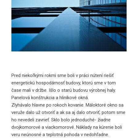
Pred niekoľkými rokmi sme boli v práci nútení riešiť
energetickú hospodárnosť budovy, ktorú sme v tom
čase mali v držbe. Išlo o starú budovu výrobnej haly.
Panelová konštrukcia a hliníkové okná.
Zlyhávalo hlavne po rokoch kovanie. Máloktoré okno sa
veruže dalo už otvoriť a ak sa aj dalo otvoriť, potom sme
ho nevedeli zavrieť. Sklo bolo jednoduché- žiadne
dvojkomorové a viackomorové. Náklady na kúrenie boli
veru neúnosné a teplotná pohoda v nedohľadne.