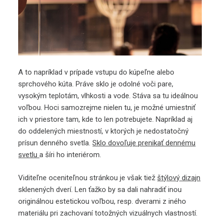
A to napríklad v prípade vstupu do kúpeľne alebo
sprchového kúta. Práve sklo je odolné voči pare,
vysokým teplotám, vlhkosti a vode. Stáva sa tu ideálnou
voľbou. Hoci samozrejme nielen tu, je možné umiestniť
ich v priestore tam, kde to len potrebujete. Napríklad aj
do oddelených miestností, v ktorých je nedostatočný
prísun denného svetla.
Sklo dovoľuje prenikať dennému
svetlu
a šíri ho interiérom.
Viditeľne oceniteľnou stránkou je však tiež
štýlový dizajn
sklenených dverí. Len ťažko by sa dali nahradiť inou
originálnou estetickou voľbou, resp. dverami z iného
materiálu pri zachovaní totožných vizuálnych vlastností.