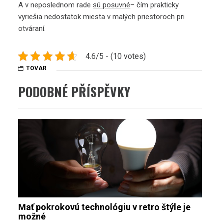
A v neposlednom rade
sú posuvné
– čím prakticky
vyriešia nedostatok miesta v malých priestoroch pri
otváraní.
4.6/5 - (10 votes)
TOVAR
PODOBNÉ PŘÍSPĚVKY
Mať pokrokovú technológiu v retro štýle je
možné