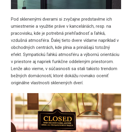
Pod sklenenými dverami si zvyčajne predstavíme ich
umiestnenie a využitie práve v kanceláriách, resp. na
pracovisku, kde je potrebná priehľadnosť a ľahká,
vzdušná atmosféra. Ďalej tieto dvere vídame napríklad v
obchodných centrách, kde plnia a prinášajú totožný
efekt. Sympatickú ľahkú atmosféru a výbornú orientáciu
v priestore aj napriek funkčne oddeleným priestorom.
Lenže ako vieme, v súčasnosti sa stali takisto trendom
bežných domácností, ktoré dokážu rovnako oceniť
originálne vlastnosti sklenených dverí.