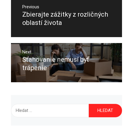
Navigace
pro
Previous
Zbierajte zážitky z rozličných
Previous
příspěvek
post:
oblastí života
Next
Sťahovanie nemusí byť
Next
post:
trápenie
Vyhledávání