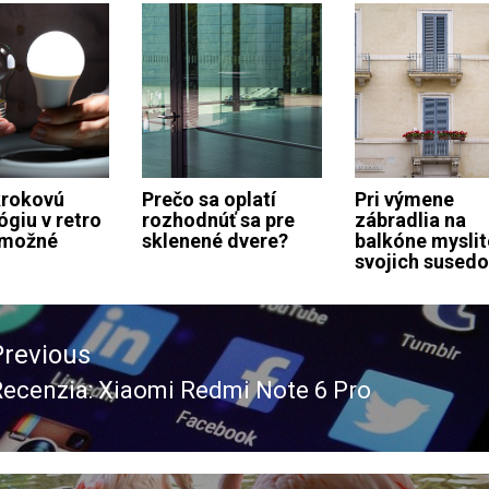
krokovú
Prečo sa oplatí
Pri výmene
ógiu v retro
rozhodnúť sa pre
zábradlia na
e možné
sklenené dvere?
balkóne myslit
svojich sused
ace
Previous
ěvek
ecenzia: Xiaomi Redmi Note 6 Pro
revious
ost: