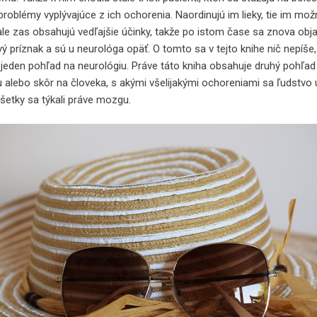
problémy vyplývajúce z ich ochorenia. Naordinujú im lieky, tie im mo
le zas obsahujú vedľajšie účinky, takže po istom čase sa znova obja
ý príznak a sú u neurológa opäť. O tomto sa v tejto knihe nič nepíše,
jeden pohľad na neurológiu. Práve táto kniha obsahuje druhý pohľad
u alebo skôr na človeka, s akými všelijakými ochoreniami sa ľudstvo 
všetky sa týkali práve mozgu.