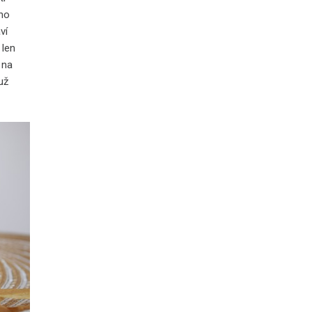
žno
ví
 len
 na
už