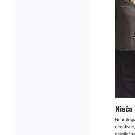
Niečo
Neurológi
negatívne,
nevyliečit