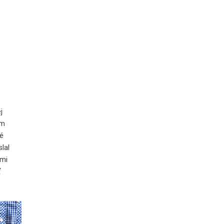
j
om
vé
lal
ľmi
ť