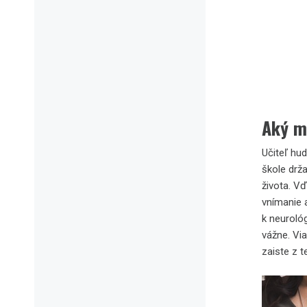
Aký m
Učiteľ hud
škole drž
života. V
vnímanie a
k neuroló
vážne. Vi
zaiste z t