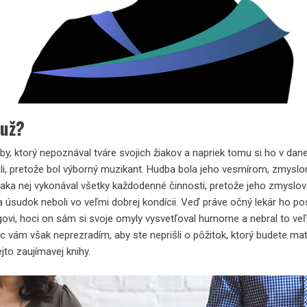
už?
by, ktorý nepoznával tváre svojich žiakov a napriek tomu si ho v dane
ali, pretože bol výborný muzikant. Hudba bola jeho vesmírom, zmysl
ďaka nej vykonával všetky každodenné činnosti, pretože jeho zmyslo
 úsudok neboli vo veľmi dobrej kondícii. Veď práve očný lekár ho pos
govi, hoci on sám si svoje omyly vysvetľoval humorne a nebral to ve
ac vám však neprezradím, aby ste neprišli o pôžitok, ktorý budete ma
ejto zaujímavej knihy.