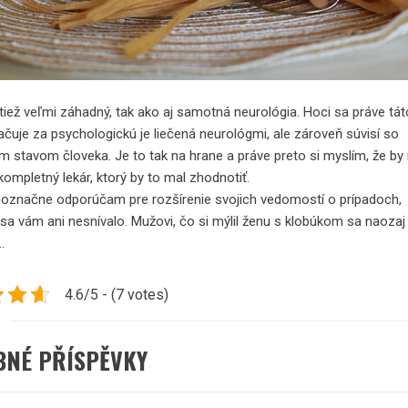
tiež veľmi záhadný, tak ako aj samotná neurológia. Hoci sa práve tát
ačuje za psychologickú je liečená neurológmi, ale zároveň súvisí so
m stavom človeka. Je to tak na hrane a práve preto si myslím, že by
kompletný lekár, ktorý by to mal zhodnotiť.
noznačne odporúčam pre rozšírenie svojich vedomostí o prípadoch,
 sa vám ani nesnívalo. Mužovi, čo si mýlil ženu s klobúkom sa naozaj
…
4.6/5 - (7 votes)
BNÉ PŘÍSPĚVKY