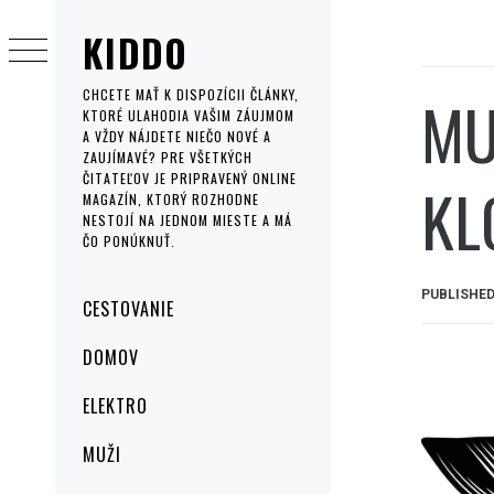
Skip
KIDDO
to
content
MU
CHCETE MAŤ K DISPOZÍCII ČLÁNKY,
KTORÉ ULAHODIA VAŠIM ZÁUJMOM
A VŽDY NÁJDETE NIEČO NOVÉ A
ZAUJÍMAVÉ? PRE VŠETKÝCH
ČITATEĽOV JE PRIPRAVENÝ ONLINE
KL
MAGAZÍN, KTORÝ ROZHODNE
NESTOJÍ NA JEDNOM MIESTE A MÁ
ČO PONÚKNUŤ.
PUBLISHE
Primary
CESTOVANIE
Menu
DOMOV
ELEKTRO
MUŽI