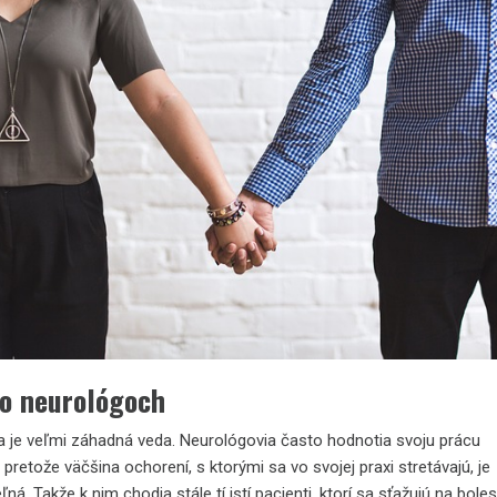
 o neurológoch
a je veľmi záhadná veda. Neurológovia často hodnotia svoju prácu
 pretože väčšina ochorení, s ktorými sa vo svojej praxi stretávajú, je
eľná. Takže k nim chodia stále tí istí pacienti, ktorí sa sťažujú na boles