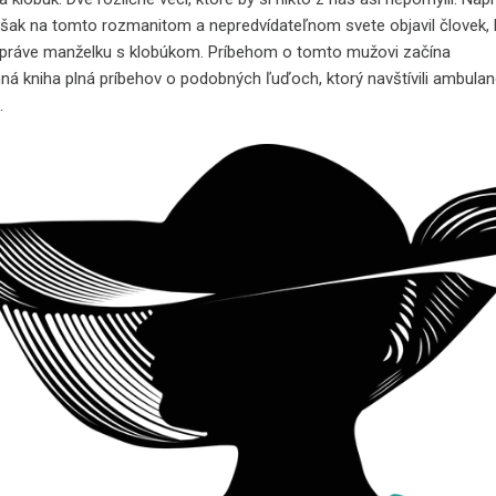
šak na tomto rozmanitom a nepredvídateľnom svete objavil človek, 
l práve manželku s klobúkom. Príbehom o tomto mužovi začína
á kniha plná príbehov o podobných ľuďoch, ktorý navštívili ambulan
.