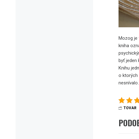
Mozog je 
kniha ozn
psychický
byť jeden 
Knihu jed
o ktorých
nesnívalo
TOVAR
PODO