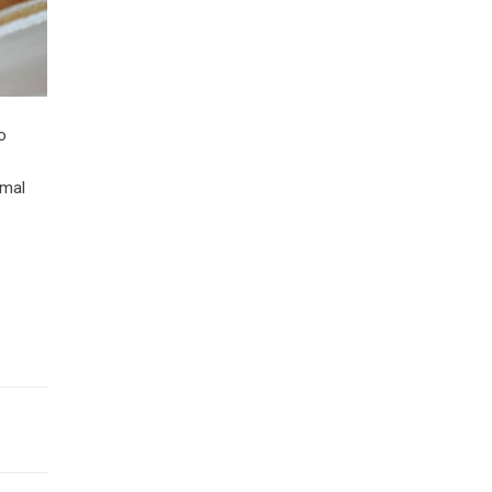
o
 mal