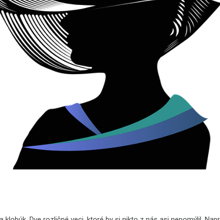
 klobúk. Dve rozličné veci, ktoré by si nikto z nás asi nepomýlil. Napr