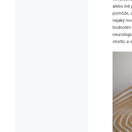
alebo iné 
pomôže, a
nejaký nov
hodnotím 
neurológi
stretlo a 