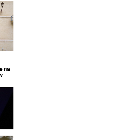
e na
ov