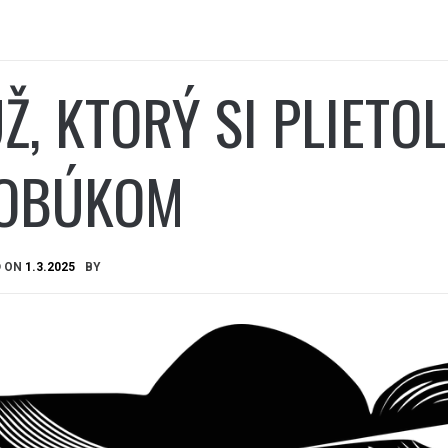
Ž, KTORÝ SI PLIETO
OBÚKOM
D ON
1.3.2025
BY