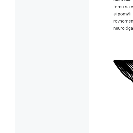
tomu sa v
si pomýli
rovnomenn
neurológa