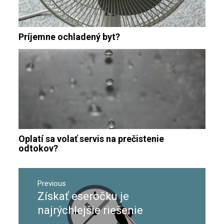
Príjemne ochladený byt?
Oplatí sa volať servis na prečistenie
odtokov?
Navigace
pro
Previous
Získať eseročku je
Previous
příspěvek
post:
najrýchlejšie riešenie