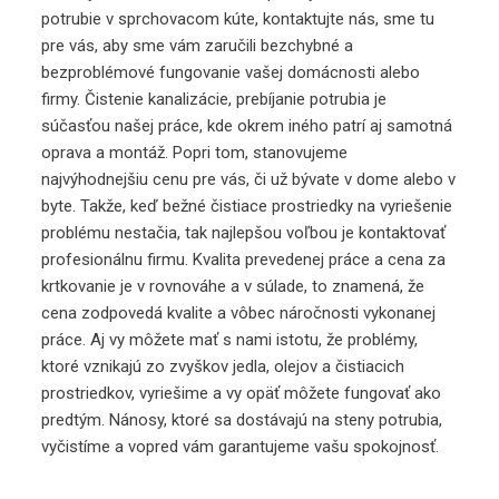
potrubie v sprchovacom kúte, kontaktujte nás, sme tu
pre vás, aby sme vám zaručili bezchybné a
bezproblémové fungovanie vašej domácnosti alebo
firmy. Čistenie kanalizácie, prebíjanie potrubia je
súčasťou našej práce, kde okrem iného patrí aj samotná
oprava a montáž. Popri tom, stanovujeme
najvýhodnejšiu cenu pre vás, či už bývate v dome alebo v
byte. Takže, keď bežné čistiace prostriedky na vyriešenie
problému nestačia, tak najlepšou voľbou je kontaktovať
profesionálnu firmu. Kvalita prevedenej práce a cena za
krtkovanie je v rovnováhe a v súlade, to znamená, že
cena zodpovedá kvalite a vôbec náročnosti vykonanej
práce. Aj vy môžete mať s nami istotu, že problémy,
ktoré vznikajú zo zvyškov jedla, olejov a čistiacich
prostriedkov, vyriešime a vy opäť môžete fungovať ako
predtým. Nánosy, ktoré sa dostávajú na steny potrubia,
vyčistíme a vopred vám garantujeme vašu spokojnosť.