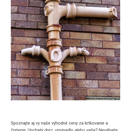
Spoznajte aj vy naše výhodné ceny za krtkovanie a
čistenie. Upchatý drez, umývadlo alebo vaňa? Neváhajte