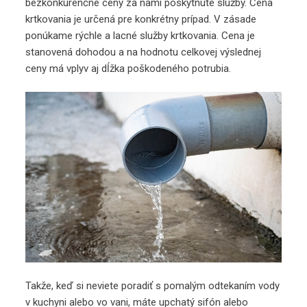
bezkonkurenčné ceny za nami poskytnuté služby. Cena
krtkovania je určená pre konkrétny prípad. V zásade
ponúkame rýchle a lacné služby krtkovania. Cena je
stanovená dohodou a na hodnotu celkovej výslednej
ceny má vplyv aj dĺžka poškodeného potrubia.
Takže, keď si neviete poradiť s pomalým odtekaním vody
v kuchyni alebo vo vani, máte upchatý sifón alebo