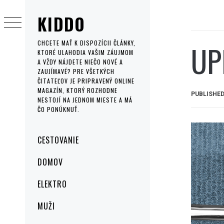
Skip
KIDDO
to
content
UP
CHCETE MAŤ K DISPOZÍCII ČLÁNKY,
KTORÉ ULAHODIA VAŠIM ZÁUJMOM
A VŽDY NÁJDETE NIEČO NOVÉ A
ZAUJÍMAVÉ? PRE VŠETKÝCH
ČITATEĽOV JE PRIPRAVENÝ ONLINE
MAGAZÍN, KTORÝ ROZHODNE
PUBLISHE
NESTOJÍ NA JEDNOM MIESTE A MÁ
ČO PONÚKNUŤ.
Primary
CESTOVANIE
Menu
DOMOV
ELEKTRO
MUŽI