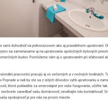
s vami dohodnúť na jednorazovom ako aj pravidelnom upratovaní. 
ytov sa zameriavame aj na upratovanie spoločných bytových priest
omerčných budov. Pomôžeme vám aj s upratovaním pri sťahovaní a
.
esionálni pracovníci pracujú aj vo večerných a v nočných hodinách. T
v Poprade a radi by ste sa z istých dôvodov vyhli upratovaniu a zame
nosti, ktoré pokladáte za smerodajné pre vaše fungovanie, učiňte tak
, nechcete zanedbať vašu domácnosť, neváhajte nás kontaktovať. S
 vaša spokojnosť je pre nás na prvom mieste.