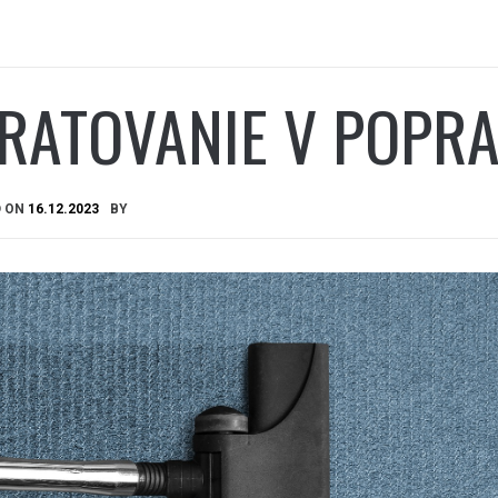
RATOVANIE V POPR
D ON
16.12.2023
BY