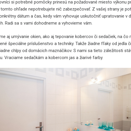
ovníci si potrebné pomôcky prinesú na požadované miesto výkonu p
v tomto ohľade nepotrebujete nič zabezpečovať. Z vašej strany je po
konkrétny dátum a čas, kedy vám vyhovuje uskutočniť upratovanie v 
ch. Radi sa s vami dohodneme a vyhovieme vám.
e aj umývanie okien, ako aj tepovanie kobercov či sedačiek, na č
né špeciálne príslušenstvo a techniky. Takže žiadne fľaky od jedla č
žiadne chlpy od domácich maznáčikov. S nami sa tieto záležitosti stá
u. Vraciame sedačkám a kobercom jas a žiarivé farby.