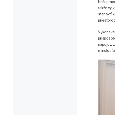
Naši prac
takže vy 
stanoviť 
priestoro
Vykonávam
prispôsobe
nápojov, 
minulosťo