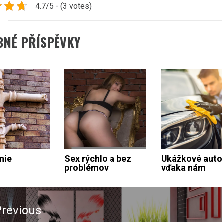
4.7/5 - (3 votes)
BNÉ PŘÍSPĚVKY
nie
Sex rýchlo a bez
Ukážkové aut
problémov
vďaka nám
ace
Previous
ěvek