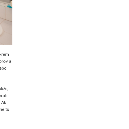
Okrem
orov a
lebo
akže,
rali
. Ak
me tu