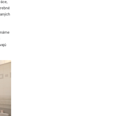
ráce,
trebné
daných
o máme
i
vajú