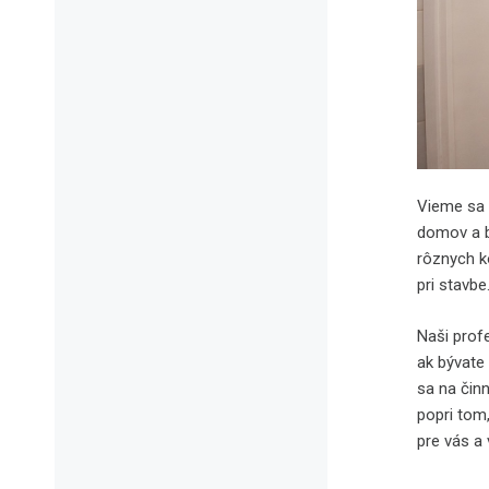
Vieme sa 
domov a b
rôznych k
pri stavbe
Naši prof
ak bývate 
sa na čin
popri tom
pre vás a