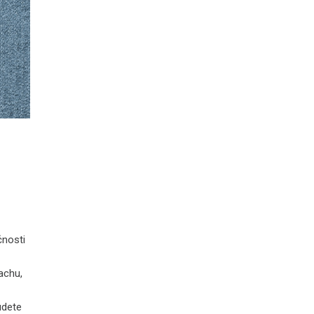
čnosti
rachu,
udete