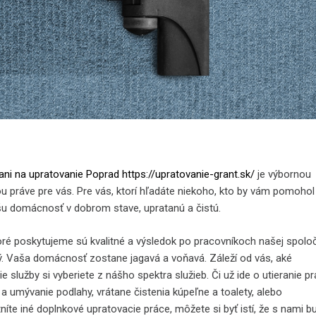
ni na upratovanie Poprad
https://upratovanie-grant.sk/
je výbornou
 práve pre vás. Pre vás, ktorí hľadáte niekoho, kto by vám pomohol
šu domácnosť v dobrom stave, upratanú a čistú.
toré poskytujeme sú kvalitné a výsledok po pracovníkoch našej spolo
ľný. Vaša domácnosť zostane jagavá a voňavá. Záleží od vás, aké
e služby si vyberiete z nášho spektra služieb. Či už ide o utieranie p
a umývanie podlahy, vrátane čistenia kúpeľne a toalety, alebo
íte iné doplnkové upratovacie práce, môžete si byť istí, že s nami b