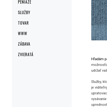
PENIAZE
SLUŽBY
TOVAR
WWW
ZÁBAVA
ZVIERATÁ
Hľadám pa
možnosťou
udržať va
Služby, k
je vidite
upratovaci
vysávanie 
uprednostn