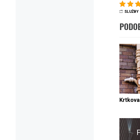
SLUŽBY
PODO
Krtkova
Navig
pro
přísp