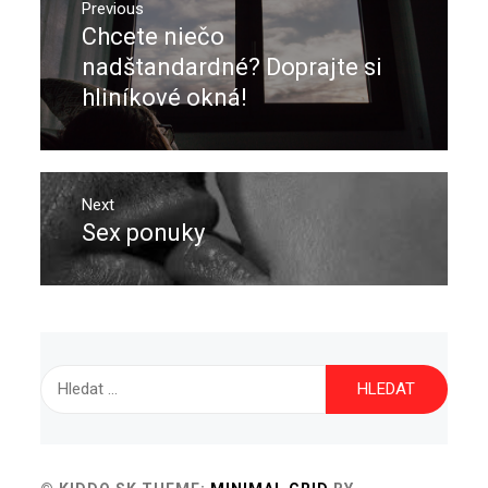
pro
Previous
Chcete niečo
Previous
příspěvek
post:
nadštandardné? Doprajte si
hliníkové okná!
Next
Sex ponuky
Next
post:
Vyhledávání