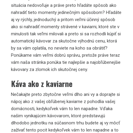
situácia nedovoľuje a práve preto hľadáte spôsob ako
nahradiť tieto momenty jedinečným spôsobom? Hľadáte
aj vy rýchly, jednoduchý a pritom veľmi účinný spôsob
ako si nahradiť momenty strávené v kaviarni, ktoré ste v
minulosti tak veľmi milovali a preto si sa rozhodli kúpiť si
automatický kávovar za skutočne výhodnú cenu, ktorá
by sa vám oplatila, no neviete na koho sa obrátiť?
Ponúkame vám veľmi dobrú správu, pretože práve teraz
vám naša stránka ponúka tie najlepšie a najobľúbenejšie
kávovary za zlomok ich skutočnej ceny.
Káva ako z kaviarne
Nečakajte preto zbytočne veľmi dlho ani vy a doprajte si
nápoj ako z vašej obľúbenej kaviarne z pohodlia vašej
domácnosti, kedykoľvek vám to len napadne. Vďaka
našim vynikajúcim kávovarom, ktoré predstavujú
dlhodobo jednotku na súčasnom trhu budete aj vy môcť
zažívať tento pocit kedykoľvek vám to len napadne a to