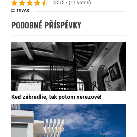
4.5/5 - (11 votes)
TOVAR
PODOBNÉ PŘÍSPĚVKY
Keď zábradlie, tak potom nerezové!