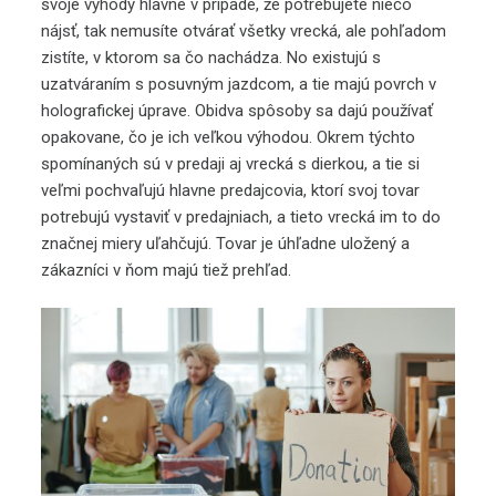
svoje výhody hlavne v prípade, že potrebujete niečo
nájsť, tak nemusíte otvárať všetky vrecká, ale pohľadom
zistíte, v ktorom sa čo nachádza. No existujú s
uzatváraním s posuvným jazdcom, a tie majú povrch v
holografickej úprave. Obidva spôsoby sa dajú používať
opakovane, čo je ich veľkou výhodou. Okrem týchto
spomínaných sú v predaji aj vrecká s dierkou, a tie si
veľmi pochvaľujú hlavne predajcovia, ktorí svoj tovar
potrebujú vystaviť v predajniach, a tieto vrecká im to do
značnej miery uľahčujú. Tovar je úhľadne uložený a
zákazníci v ňom majú tiež prehľad.