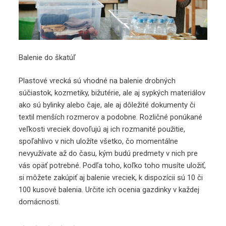
Balenie do škatúľ
Plastové vrecká sú vhodné na balenie drobných
súčiastok, kozmetiky, bižutérie, ale aj sypkých materiálov
ako sú bylinky alebo čaje, ale aj dôležité dokumenty či
textil menších rozmerov a podobne. Rozličné ponúkané
veľkosti vreciek dovoľujú aj ich rozmanité použitie,
spoľahlivo v nich uložíte všetko, čo momentálne
nevyužívate až do času, kým budú predmety v nich pre
vás opäť potrebné. Podľa toho, koľko toho musíte uložiť,
si môžete zakúpiť aj balenie vreciek, k dispozícii sú 10 či
100 kusové balenia. Určite ich ocenia gazdinky v každej
domácnosti.