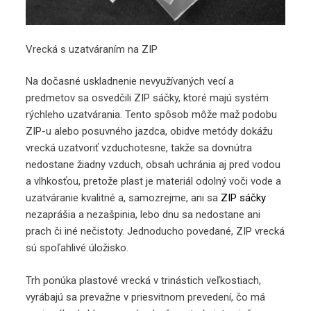
Vrecká s uzatváraním na ZIP
Na dočasné uskladnenie nevyužívaných vecí a
predmetov sa osvedčili ZIP sáčky, ktoré majú systém
rýchleho uzatvárania. Tento spôsob môže maž podobu
ZIP-u alebo posuvného jazdca, obidve metódy dokážu
vrecká uzatvoriť vzduchotesne, takže sa dovnútra
nedostane žiadny vzduch, obsah uchránia aj pred vodou
a vlhkosťou, pretože plast je materiál odolný voči vode a
uzatváranie kvalitné a, samozrejme, ani sa
ZIP sáčky
nezaprášia a nezašpinia, lebo dnu sa nedostane ani
prach či iné nečistoty. Jednoducho povedané, ZIP vrecká
sú spoľahlivé úložisko.
Trh ponúka plastové vrecká v trinástich veľkostiach,
vyrábajú sa prevažne v priesvitnom prevedení, čo má