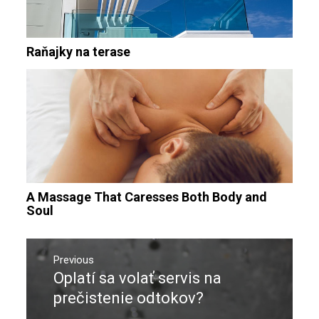
Raňajky na terase
A Massage That Caresses Both Body and
Soul
Navigace
pro
Previous
Oplatí sa volať servis na
Previous
příspěvek
post:
prečistenie odtokov?