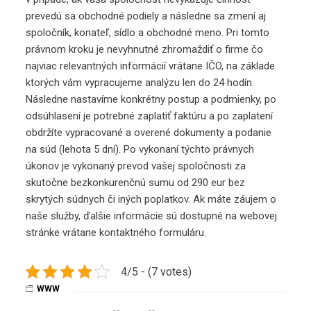
prevedú sa obchodné podiely a následne sa zmení aj
spoločník, konateľ, sídlo a obchodné meno. Pri tomto
právnom kroku je nevyhnutné zhromaždiť o firme čo
najviac relevantných informácií vrátane IČO, na základe
ktorých vám vypracujeme analýzu len do 24 hodín.
Následne nastavíme konkrétny postup a podmienky, po
odsúhlasení je potrebné zaplatiť faktúru a po zaplatení
obdržíte vypracované a overené dokumenty a podanie
na súd (lehota 5 dní). Po vykonaní týchto právnych
úkonov je vykonaný prevod vašej spoločnosti za
skutočne bezkonkurenčnú sumu od 290 eur bez
skrytých súdnych či iných poplatkov. Ak máte záujem o
naše služby, ďalšie informácie sú dostupné na webovej
stránke vrátane kontaktného formuláru.
4/5 - (7 votes)
WWW