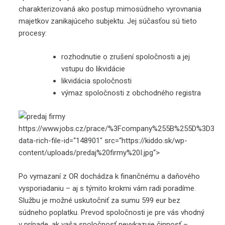
charakterizovaná ako postup mimosúdneho vyrovnania
majetkov zanikajúceho subjektu. Jej súčasťou sú tieto
procesy:
rozhodnutie o zrušení spoločnosti a jej
vstupu do likvidácie
likvidácia spoločnosti
výmaz spoločnosti z obchodného registra
https://www.jobs.cz/prace/%3Fcompany%255B%255D%3D343
data-rich-file-id=“148901″ src=“https://kiddo.sk/wp-
content/uploads/predaj%20firmy%20I.jpg“>
Po vymazaní z OR dochádza k finančnému a daňového
vysporiadaniu – aj s týmito krokmi vám radi poradíme.
Službu je možné uskutočniť za sumu 599 eur bez
súdneho poplatku. Prevod spoločnosti je pre vás vhodný
v prípade, ak vaša spoločnosť nevykazuje činnosť –