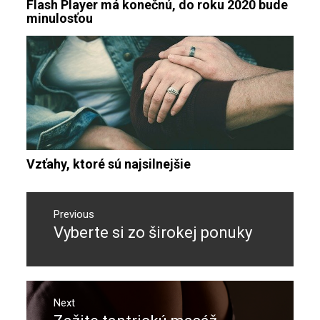
Flash Player má konečnú, do roku 2020 bude
minulosťou
Vzťahy, ktoré sú najsilnejšie
Navigace
pro
Previous
Vyberte si zo širokej ponuky
Previous
příspěvek
post:
Next
Next