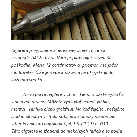
Cigareta je vyrobená z nerezovej ocele , čiže sa
nemusíte báť že by sa Vám prípade nijak obzvlášť
poškodila. Meria 12 centimetrov a priemer má jeden
centimeter. Čiže je malá a šikovná , a ukryjete ju do
každého vrecka.
·
No to pravé nájdete v chuti. Tie si môžete vybrať s
viacerých druhov. Môžete vyskúšať zelené jablko ,
mentol , vanilka alebo grebfriut. No keď fajčíte , nefajčite
žiadne škodliviny. Teda nefajčite klasický nikotín ale
vitamíny ako sú napríklad C, A, B6, B12, D a Q10.
Táto cigareta je zladená do niekoľkých farieb a to podľa