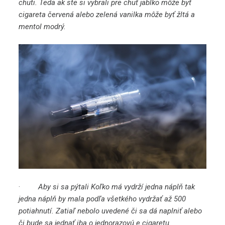
chuti. Teda ak ste si vybrali pre chuť jablko môže byť
cigareta červená alebo zelená vanilka môže byť žltá a
mentol modrý.
·
Aby si sa pýtali Koľko má vydrží jedna náplň tak
jedna náplň by mala podľa všetkého vydržať až 500
potiahnutí. Zatiaľ nebolo uvedené či sa dá naplniť alebo
či bude sa jednať iba o jednorazovú e cigaretu.