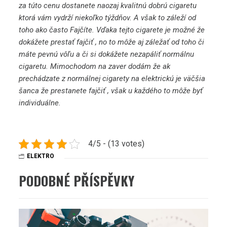
za túto cenu dostanete naozaj kvalitnú dobrú cigaretu
ktorá vám vydrží niekoľko týždňov. A však to záleží od
toho ako často Fajčíte. Vďaka tejto cigarete je možné že
dokážete prestať fajčiť , no to môže aj záležať od toho či
máte pevnú vôľu a či si dokážete nezapáliť normálnu
cigaretu. Mimochodom na zaver dodám že ak
prechádzate z normálnej cigarety na elektrickú je väčšia
šanca že prestanete fajčiť , však u každého to môže byť
individuálne.
4/5 - (13 votes)
ELEKTRO
PODOBNÉ PŘÍSPĚVKY