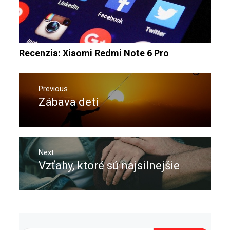
Recenzia: Xiaomi Redmi Note 6 Pro
Navigace
pro
Previous
Zábava detí
Previous
příspěvek
post:
Next
Vzťahy, ktoré sú najsilnejšie
Next
post: