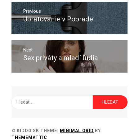
Navigace
pro
Previous
Upratovanie v Poprade
Previous
příspěvek
post:
Next
Sex priváty a mladí ľudia
Next
post:
Vyhledávání
© KIDDO.SK
THEME:
MINIMAL GRID
BY
THEMEMATTIC