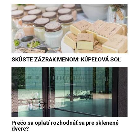
SKÚSTE ZÁZRAK MENOM: KÚPEĽOVÁ SOĽ
Prečo sa oplatí rozhodnúť sa pre sklenené
dvere?