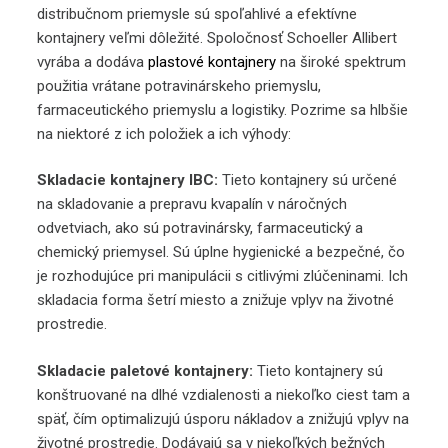
distribučnom priemysle sú spoľahlivé a efektívne
kontajnery veľmi dôležité. Spoločnosť Schoeller Allibert
vyrába a dodáva
plastové kontajnery
na široké spektrum
použitia vrátane potravinárskeho priemyslu,
farmaceutického priemyslu a logistiky. Pozrime sa hlbšie
na niektoré z ich položiek a ich výhody:
Skladacie kontajnery IBC:
Tieto kontajnery sú určené
na skladovanie a prepravu kvapalín v náročných
odvetviach, ako sú potravinársky, farmaceutický a
chemický priemysel. Sú úplne hygienické a bezpečné, čo
je rozhodujúce pri manipulácii s citlivými zlúčeninami. Ich
skladacia forma šetrí miesto a znižuje vplyv na životné
prostredie.
Skladacie paletové kontajnery:
Tieto kontajnery sú
konštruované na dlhé vzdialenosti a niekoľko ciest tam a
späť, čím optimalizujú úsporu nákladov a znižujú vplyv na
životné prostredie. Dodávajú sa v niekoľkých bežných