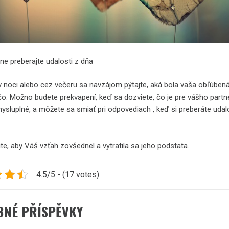
lne preberajte udalosti z dňa
 v noci alebo cez večeru sa navzájom pýtajte, aká bola vaša obľúben
čo. Možno budete prekvapení, keď sa dozviete, čo je pre vášho partn
mysluplné, a môžete sa smiať pri odpovediach , keď si preberáte udal
te, aby Váš vzťah zovšednel a vytratila sa jeho podstata.
4.5/5 - (17 votes)
BNÉ PŘÍSPĚVKY