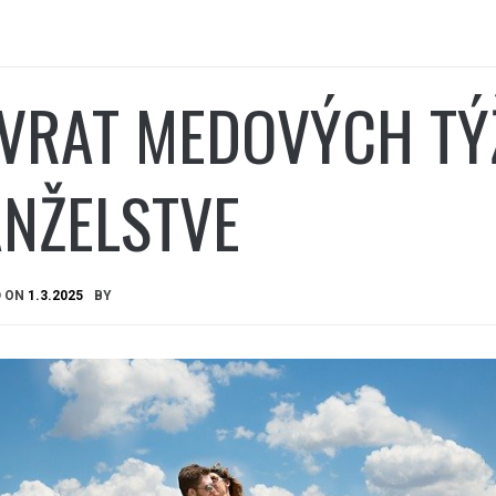
VRAT MEDOVÝCH TÝ
NŽELSTVE
D ON
1.3.2025
BY