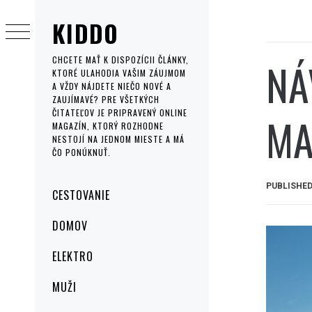
Skip
KIDDO
to
content
NÁ
CHCETE MAŤ K DISPOZÍCII ČLÁNKY,
KTORÉ ULAHODIA VAŠIM ZÁUJMOM
A VŽDY NÁJDETE NIEČO NOVÉ A
ZAUJÍMAVÉ? PRE VŠETKÝCH
ČITATEĽOV JE PRIPRAVENÝ ONLINE
MA
MAGAZÍN, KTORÝ ROZHODNE
NESTOJÍ NA JEDNOM MIESTE A MÁ
ČO PONÚKNUŤ.
PUBLISHE
Primary
CESTOVANIE
Menu
DOMOV
ELEKTRO
MUŽI