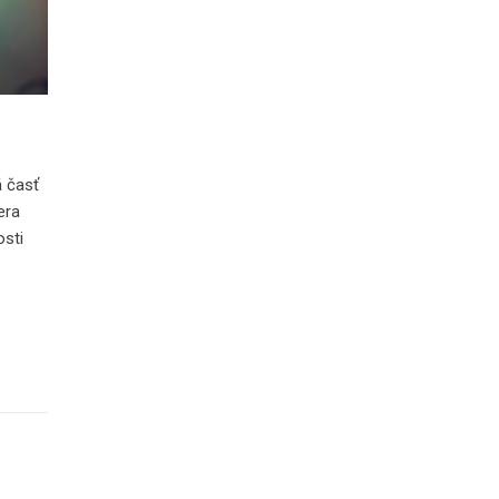
á časť
era
osti