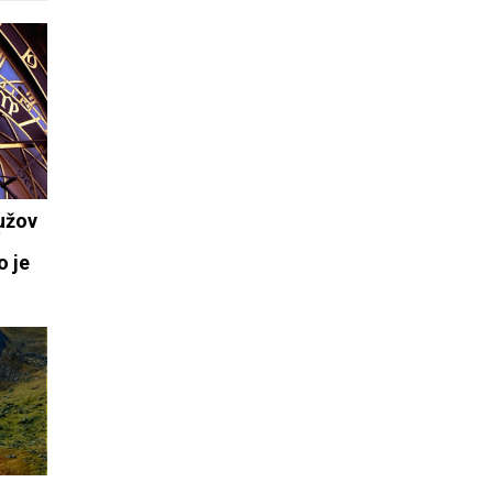
užov
í
o je