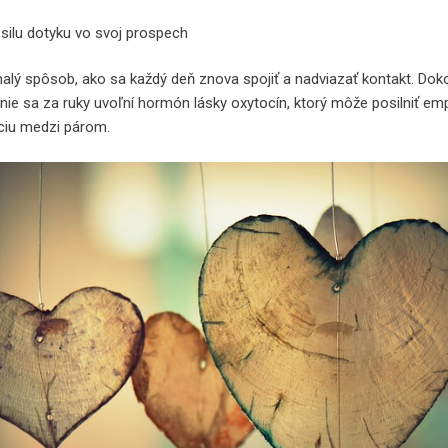
 silu dotyku vo svoj prospech
malý spôsob, ako sa každý deň znova spojiť a nadviazať kontakt. Do
anie sa za ruky uvoľní hormón lásky oxytocín, ktorý môže posilniť em
ciu medzi párom.