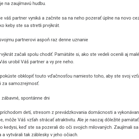
je na zaujímavú hudbu.
kde váš partner vyniká a začnite sa na neho pozerať úplne na novo ce
ako keby ste sa stretli prvýkrát.
 svojmu partnerovi aspoň raz denne uznanie
výkrát začali spolu chodiť. Pamätáte si, ako ste vedeli ocenili aj malé
Vás urobil Váš partner a vy pre neho.
pokúste obklopiť touto vďačnosťou namiesto toho, aby ste svoj vzť
i za samozrejmosť.
te zábavné, spontánne dni
príchodom detí, stresom z prevádzkovania domácnosti a vykonáva
e, môže Váš vzťah strácať atraktivitu. Ale je naozaj dôležité pamätať
o kedysi, keď ste sa pozerali do oči svojich milovaných. Zaujímali sa
 a vytvárali tak záblesky v jeho očiach.