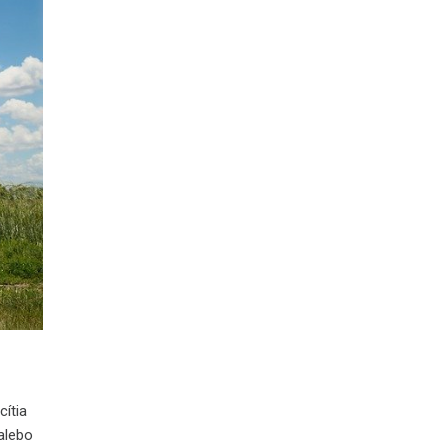
cítia
alebo