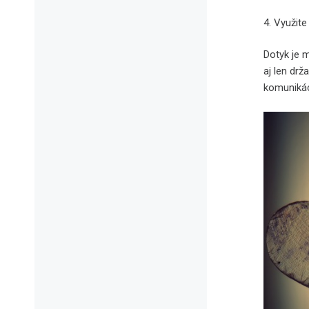
4. Využite
Dotyk je 
aj len drž
komuniká