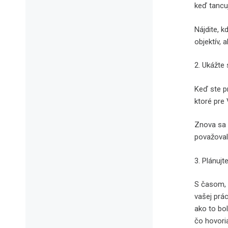
keď tancu
Nájdite, 
objektív, 
2. Ukážte
Keď ste pr
ktoré pre 
Znova sa 
považoval
3. Plánuj
S časom, 
vašej prác
ako to bol
čo hovoria