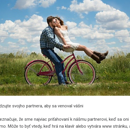
dzujte svojho partnera, aby sa venoval vášni
značuje, že sme najviac priťahovaní k nášmu partnerovi, keď sa oni 
o. Môže to byť vtedy, keď hrá na klavír alebo vytvára www stránku, 