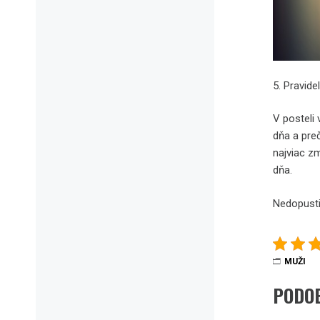
5. Pravide
V posteli
dňa a pre
najviac z
dňa.
Nedopusti
MUŽI
PODO