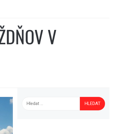
ŽDŇOV V
Vyhledávání