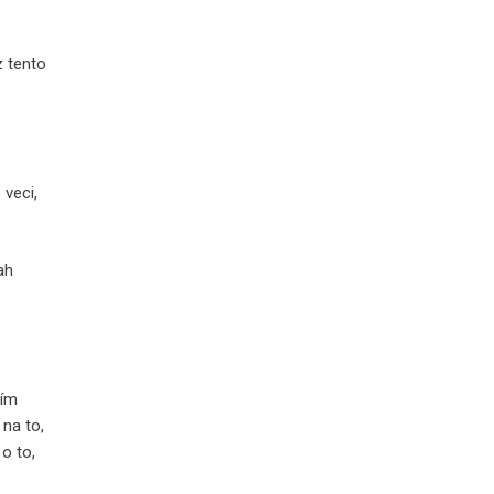
z tento
 veci,
ah
ním
 na to,
 o to,