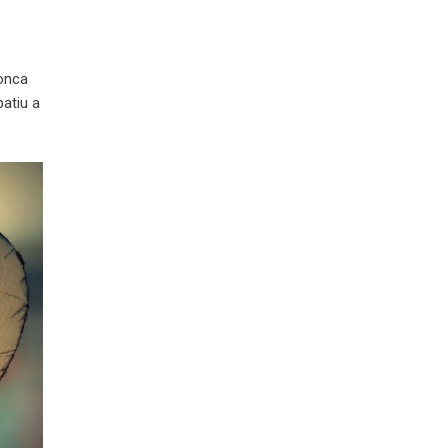
konca
patiu a