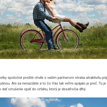
tky spoločné prežité chvíle s vaším partnerom stratia atraktivitu pr
utinou. Ani sa nenazdáte a to čo Vás tak veľmi spájalo je preč. Tu je
 dať vzrušenie späť do vzťahu, ktorý je desaťročia dlhý.