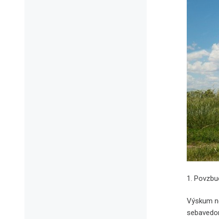
1. Povzbu
Výskum ne
sebavedom