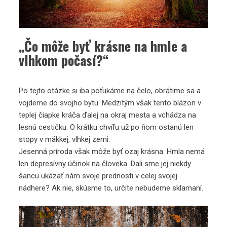
„Čo môže byť krásne na hmle a
vlhkom počasí?“
Po tejto otázke si iba poťukáme na čelo, obrátime sa a
vojdeme do svojho bytu. Medzitým však tento blázon v
teplej čiapke kráča ďalej na okraj mesta a vchádza na
lesnú cestičku. O krátku chvíľu už po ňom ostanú len
stopy v mäkkej, vlhkej zemi.
Jesenná príroda však môže byť ozaj krásna. Hmla nemá
len depresívny účinok na človeka. Dali sme jej niekdy
šancu ukázať nám svoje prednosti v celej svojej
nádhere? Ak nie, skúsme to, určite nebudeme sklamaní.