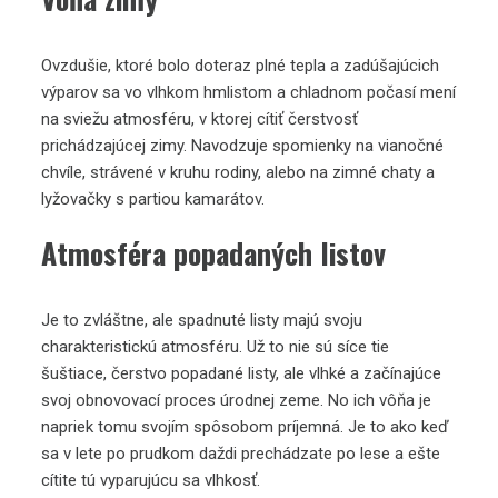
Ovzdušie, ktoré bolo doteraz plné tepla a zadúšajúcich
výparov sa vo vlhkom hmlistom a chladnom počasí mení
na sviežu atmosféru, v ktorej cítiť čerstvosť
prichádzajúcej zimy. Navodzuje spomienky na vianočné
chvíle, strávené v kruhu rodiny, alebo na zimné chaty a
lyžovačky s partiou kamarátov.
Atmosféra popadaných listov
Je to zvláštne, ale spadnuté listy majú svoju
charakteristickú atmosféru. Už to nie sú síce tie
šuštiace, čerstvo popadané listy, ale vlhké a začínajúce
svoj obnovovací proces úrodnej zeme. No ich vôňa je
napriek tomu svojím spôsobom príjemná. Je to ako keď
sa v lete po prudkom daždi prechádzate po lese a ešte
cítite tú vyparujúcu sa vlhkosť.