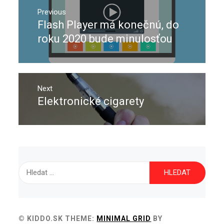
Navigace
pro
Previous
Flash Player má konečnú, do
Previous
příspěvek
post:
roku 2020 bude minulosťou
Next
Elektronické cigarety
Next
post:
Vyhledávání
© KIDDO.SK
THEME:
MINIMAL GRID
BY