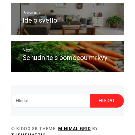
Navigace
pro
Previous
Ide o svetlo
Previous
příspěvek
post:
Next
Schudnite s pomocou mrkvy
Next
post:
Vyhledávání
© KIDDO.SK
THEME:
MINIMAL GRID
BY