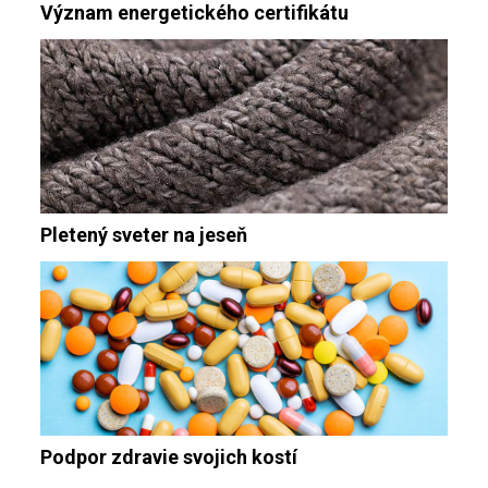
Význam energetického certifikátu
Pletený sveter na jeseň
Podpor zdravie svojich kostí