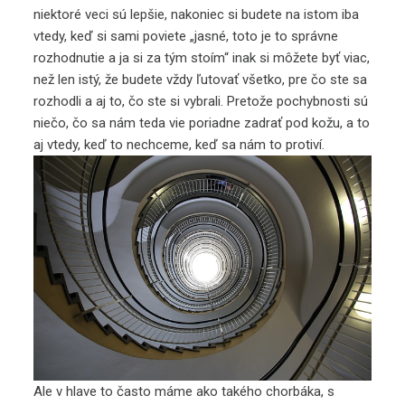
niektoré veci sú lepšie, nakoniec si budete na istom iba
vtedy, keď si sami poviete „jasné, toto je to správne
rozhodnutie a ja si za tým stoím“ inak si môžete byť viac,
než len istý, že budete vždy ľutovať všetko, pre čo ste sa
rozhodli a aj to, čo ste si vybrali. Pretože pochybnosti sú
niečo, čo sa nám teda vie poriadne zadrať pod kožu, a to
aj vtedy, keď to nechceme, keď sa nám to protiví.
Ale v hlave to často máme ako takého chorbáka, s