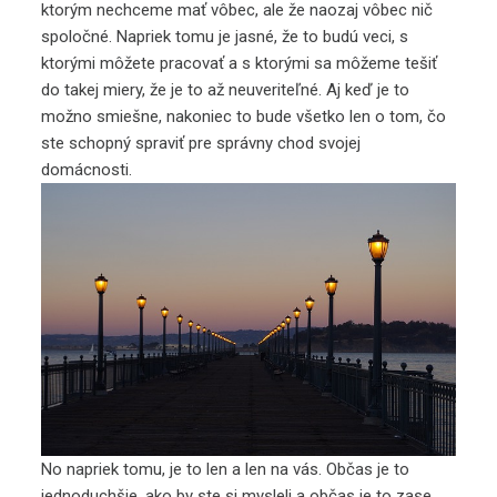
ktorým nechceme mať vôbec, ale že naozaj vôbec nič
spoločné. Napriek tomu je jasné, že to budú veci, s
ktorými môžete pracovať a s ktorými sa môžeme tešiť
do takej miery, že je to až neuveriteľné. Aj keď je to
možno smiešne, nakoniec to bude všetko len o tom, čo
ste schopný spraviť pre správny chod svojej
domácnosti.
No napriek tomu, je to len a len na vás. Občas je to
jednoduchšie, ako by ste si mysleli a občas je to zase